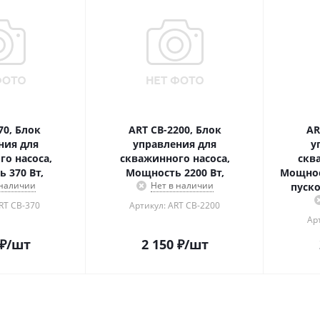
70, Блок
ART CB-2200, Блок
AR
ния для
управления для
у
о насоса,
скважинного насоса,
скв
 370 Вт,
Мощность 2200 Вт,
Мощнос
 наличии
Нет в наличии
пуско
RT CB-370
Артикул: ART CB-2200
Ар
₽
/шт
2 150
₽
/шт