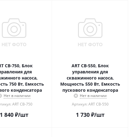
T CB-750, Блок
ART CB-550, Блок
правления для
управления для
ажинного насоса,
скважинного насоса,
ть 750 Вт, Емкость
Мощность 550 Вт, Емкость
вого конденсатора
пускового конденсатора
Нет в наличии
Нет в наличии
тикул: ART CB-750
Артикул: ART CB-550
1 840
₽
/шт
1 730
₽
/шт