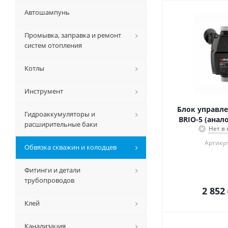
Автошампунь
Промывка, заправка и ремонт
систем отопления
Котлы
Инструмент
Блок управле
Гидроаккумуляторы и
BRIO-5 (анало
расширительные баки
Нет в
Артикул
Обвязка скважин и колодцев
Фитинги и детали
трубопроводов
2 852
Клей
Канализация