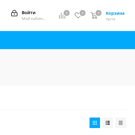
Войти
Корзина
0
0
0
0
Мой кабинет
пуста