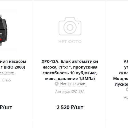
ния насосом
XPC-13A, Блок автоматики
AR
г BRIO 2000)
насоса, (1"х1", пропускная
у
 наличии
способность 10 куб,м/час,
скв
макс, давление 1,5МПа)
Мощнос
: Brio5
Нет в наличии
пуско
Артикул: XPC-13A
Ар
₽
/шт
2 520
₽
/шт