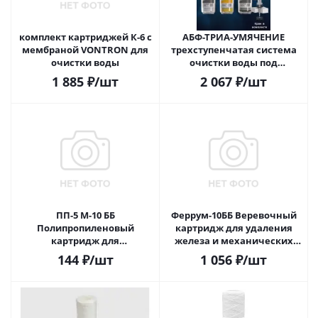
комплект картриджей К-6 c
АБФ-ТРИА-УМЯЧЕНИЕ
мембраной VONTRON для
трехступенчатая система
очистки воды
очистки воды под
кухонную мойку с
1 885
₽
/шт
2 067
₽
/шт
отдельным краном
ПП-5 М-10 ББ
Феррум-10ББ Веревочный
Полипропиленовый
картридж для удаления
картридж для
железа и механических
механической очистки
загрязнений 10 мкр
144
₽
/шт
1 056
₽
/шт
воды 5 мкр