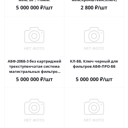
5 000 000
₽
/шт
2 800
₽
/шт
АБФ-20ББ-3 без картриджей
КЛ-ББ, Ключ черный для
трехступенчатая система
фильтров АБФ-ПРО-ББ
магистральных фильтров
20ББ повышенного ресурса
5 000 000
₽
/шт
5 000 000
₽
/шт
д