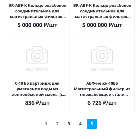
BR-ABF-K Кольцо резьбовое
BR-ABF-K Кольцо резьбовое
соединительное для
соединительное для
магистральных фильтров
магистральных фильтров
серии АБФ-нерж ББ
серии АБФ-нерж слим лайн
5 000 000
₽
/шт
5 000 000
₽
/шт
ПЛ
С-10 ББ картридж для
АБФ-нерж-10ББ
умягчения воды из
Магистральный фильтр из
ионнообменой смолы (с
нержавеющей стали
возможностью
подключение 1 дюйм
836
₽
/шт
6 726
₽
/шт
регенарации)
1
2
3
4
5