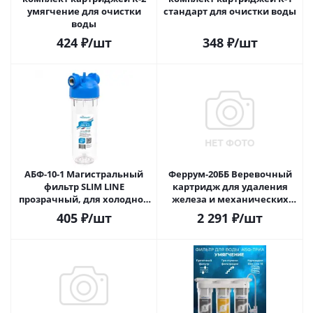
умягчение для очистки
стандарт для очистки воды
воды
424
₽
/шт
348
₽
/шт
АБФ-10-1 Магистральный
Феррум-20ББ Веревочный
фильтр SLIM LINE
картридж для удаления
прозрачный, для холодной
железа и механических
воды, 1 дюйм, АКВАБРАЙТ
загрязнений 10 мкр
405
₽
/шт
2 291
₽
/шт