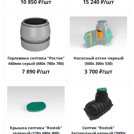
10 850
₽
/шт
15 240
₽
/шт
Горловина септика "Росток"
Насосный отсек черный
640мм серый (680х 780х 780)
(500х 300х 530)
7 890
₽
/шт
3 700
₽
/шт
Крышка септика "Rostok"
Септик "Rostok"
зеленый (120х 680х 800)
Загородный черный (2000х