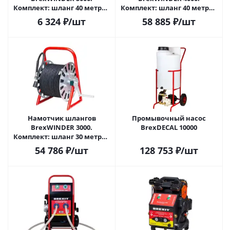
Комплект: шланг 40 метров
Комплект: шланг 40 метров
DN8, Гидродинамическая
DN6, Гидродинамическая
6 324
₽
/шт
58 885
₽
/шт
насадка с 4мя от
насадка с 4мя от
Намотчик шлангов
Промывочный насос
BrexWINDER 3000.
BrexDECAL 10000
Комплект: шланг 30 метров
DN6, Гидродинамическая
54 786
₽
/шт
128 753
₽
/шт
насадка с 4мя от