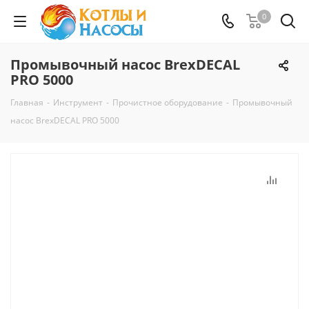
0
Промывочный насос BrexDECAL
PRO 5000
Главная
-
Инструмент
-
Прочистное оборудование
-
Промывочный
насос BrexDECAL PRO 5000