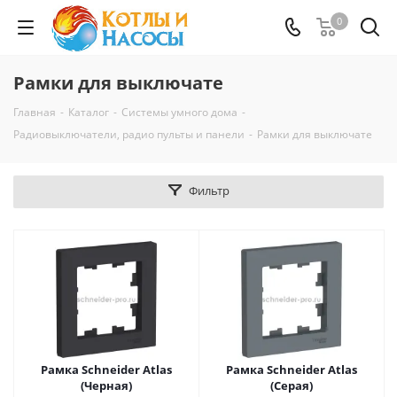
0
Рамки для выключате
Главная
-
Каталог
-
Системы умного дома
-
Радиовыключатели, радио пульты и панели
-
Рамки для выключате
Фильтр
Рамка Schneider Atlas
Рамка Schneider Atlas
(Черная)
(Серая)