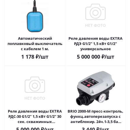
Автоматический
Реле давления воды EXTRA
поплавковый выключатель
РДЭ G1/2" 1,5 кВт G1/2"
с кабелем 1 м.
универсальное
1 178
₽
/шт
5 000 000
₽
/шт
Реле давления воды EXTRA
BRIO 2000-M пресс-контроль,
РДС-30 G1/2" 1,5 кВт G1/2" 30
функц.автоперезапуска с
сек. скважинных
антиблокир. 24ч.1-3,5 бар
(погружных) насосов
230V
5 000 000
₽
/шт
3 440
₽
/шт