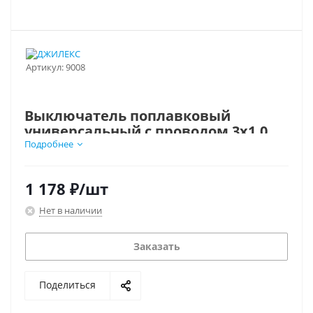
Артикул:
9008
Выключатель поплавковый
универсальный с проводом 3х1,0
мм2, L=1,0 м
Подробнее
1 178
₽
/шт
Нет в наличии
Заказать
Поделиться