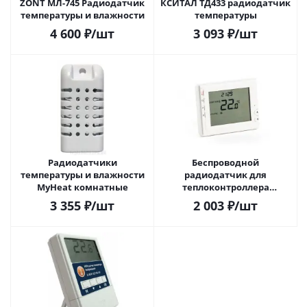
ZONT МЛ-745 Радиодатчик
КСИТАЛ ТД433 радиодатчик
температуры и влажности
температуры
4 600
₽
/шт
3 093
₽
/шт
Радиодатчики
Беспроводной
температуры и влажности
радиодатчик для
MyHeat комнатные
теплоконтроллера
Teplocom TSC-Prog RF 868
3 355
₽
/шт
2 003
₽
/шт
МГц 2АА прог