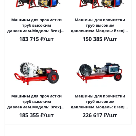
Машины для прочистки
Машины для прочистки
труб высоким
труб высоким
давлением.Модель: BrexJET
давлением.Модель: BrexJET
Electric ECO 1000. 13 л/час,
Electric ECO 1300. 13 л/час,
183 715
₽
/шт
150 385
₽
/шт
100 бар, 22
130 бар, 22
Машины для прочистки
Машины для прочистки
труб высоким
труб высоким
давлением.Модель: BrexJET
давлением.Модель: BrexJET
Electric 1300. 13 л/час, 130
Electric 2500. 15 л/час, 250
185 355
₽
/шт
226 617
₽
/шт
бар, 220v
бар, 380v