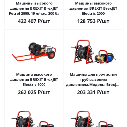
Машины высокого
Машины высокого
давления BREXIT BrexJET
давления BREXIT BrexJET
Petrol 2000. 19 л/час, 200 ба
Electric 2000
422 407
₽
/шт
128 753
₽
/шт
Машина высокого
Машины для прочистки
давления BREXIT BrexJET
труб высоким
Electric 1000
давлением.Модель: BrexJET
Electric ECO 1500. 13 л/час,
262 025
₽
/шт
203 331
₽
/шт
150 бар, 2