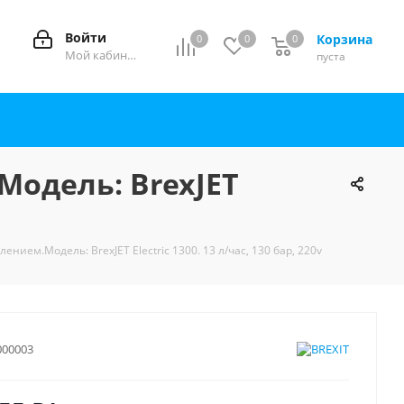
Войти
Корзина
0
0
0
0
Мой кабинет
пуста
одель: BrexJET
ием.Модель: BrexJET Electric 1300. 13 л/час, 130 бар, 220v
000003