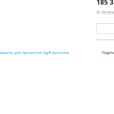
185 
Нет в н
Наши менед
Подел