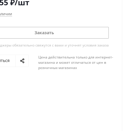
355
₽
/шт
аличии
Заказать
жеры обязательно свяжутся с вами и уточнят условия заказа
Цена действительна только для интернет-
иться
магазина и может отличаться от цен в
розничных магазинах