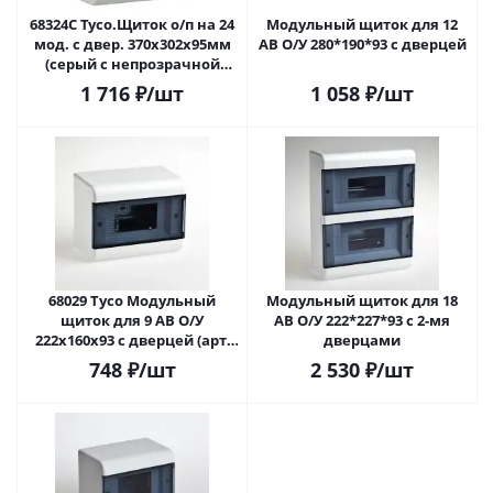
68324С Тусо.Щиток о/п на 24
Модульный щиток для 12
мод. с двер. 370х302х95мм
АВ О/У 280*190*93 с дверцей
(серый с непрозрачной
дверцей)
1 716
₽
/шт
1 058
₽
/шт
68029 Tyco Модульный
Модульный щиток для 18
щиток для 9 АВ О/У
АВ О/У 222*227*93 с 2-мя
222x160x93 с дверцей (арт.
дверцами
10231 )
748
₽
/шт
2 530
₽
/шт