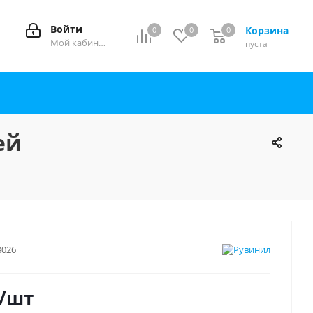
Войти
Корзина
0
0
0
0
Мой кабинет
пуста
ей
8026
/шт