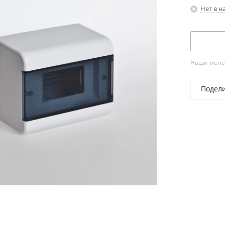
Нет в н
Наши менед
Подел