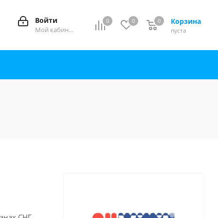
Войти
Корзина
0
0
0
0
Мой кабинет
пуста
анах СНГ