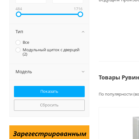
484
1716
Тип
Все
Модульный щиток с дверцей
(
2
)
Модель
Товары Руви
По популярности (в
Сбросить