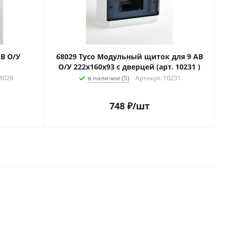
В О/У
68029 Tyco Модульный щиток для 9 АВ
О/У 222x160x93 с дверцей (арт. 10231 )
68026
в наличии (5)
Артикул: 10231
748
₽
/шт