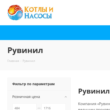
Рувинил
Главная
-
Рувинил
Фильтр по параметрам
Рувинил
Розничная цена
Компания «Рувини
ведущим произво