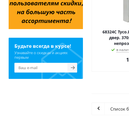
68324С Тусо.
двер. 37
непроз
Будьте всегда в курсе!
в налич
Узнавайте о скидках и акциях
первым
1
Список 