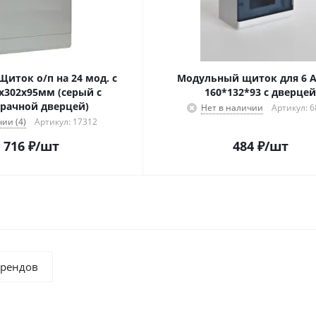
Щиток о/п на 24 мод. с
Модульный щиток для 6 А
0х302х95мм (серый с
160*132*93 с дверцей
рачной дверцей)
Нет в наличии
Артикул: 
ии (4)
Артикул: 17312
 716
₽
/шт
484
₽
/шт
брендов