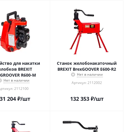
йство для накатки
Станок желобонакаточный
лобков BREXIT
BREXIT BrexGOOVER E600-R2
Нет в наличии
xGROOVER R600-M
Нет в наличии
Артикул: 2112002
Артикул: 2112100
31 204
₽
/шт
132 353
₽
/шт