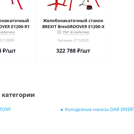
онакаточный
Желобонакаточный станок
OVER E1200-R1
BREXIT BrexGROOVER E1200-X
 наличии
Нет в наличии
 2112009
Артикул: 2112020
4
₽
/шт
322 788
₽
/шт
 категории
 ZONT
Колодезные насосы DAB DIVE