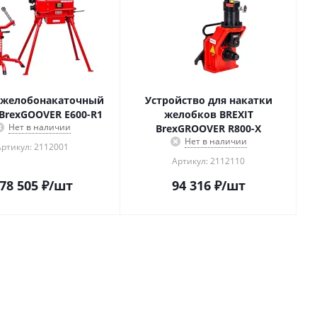
 желобонакаточный
Устройство для накатки
 BrexGOOVER E600-R1
желобков BREXIT
Нет в наличии
BrexGROOVER R800-X
Нет в наличии
Артикул: 2112001
Артикул: 2112110
78 505
₽
/шт
94 316
₽
/шт