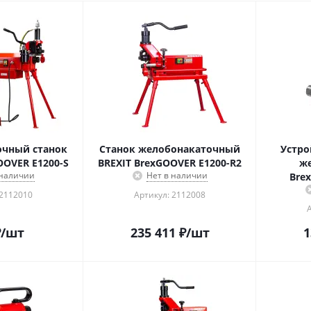
чный станок
Станок желобонакаточный
Устро
OOVER E1200-S
BREXIT BrexGOOVER E1200-R2
же
 наличии
Нет в наличии
Bre
 2112010
Артикул: 2112008
₽
/шт
235 411
₽
/шт
1