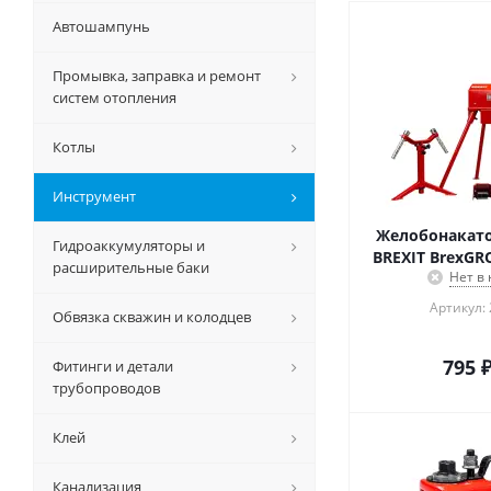
Автошампунь
Промывка, заправка и ремонт
систем отопления
Котлы
Инструмент
Желобонакато
Гидроаккумуляторы и
BREXIT BrexGR
расширительные баки
Нет в
Артикул:
Обвязка скважин и колодцев
795
Фитинги и детали
трубопроводов
Клей
Канализация