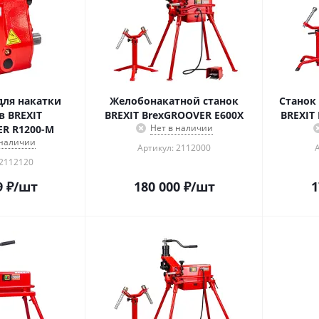
для накатки
Желобонакатной станок
Станок
 BREXIT
BREXIT BrexGROOVER E600X
BREXIT
Нет в наличии
R R1200-M
 наличии
Артикул: 2112000
 2112120
9
₽
/шт
180 000
₽
/шт
1