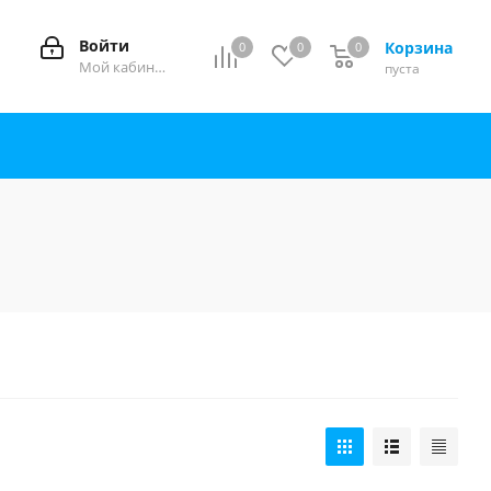
Войти
Корзина
0
0
0
0
Мой кабинет
пуста