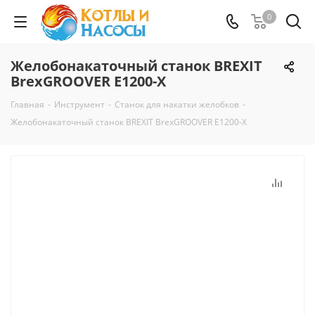
0
Желобонакаточный станок BREXIT
BrexGROOVER E1200-X
Главная
-
Инструмент
-
Станок для накатки желобков
-
Желобонакаточный станок BREXIT BrexGROOVER E1200-X