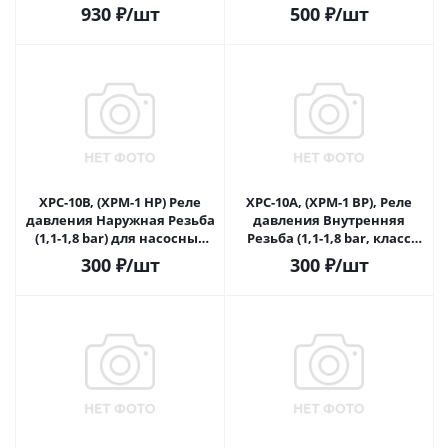
корпусе с трехвыводным пе
Реле давления
930
₽
/шт
500
₽
/шт
XPC-10B, (XPM-1 НР) Реле
XPC-10A, (XPM-1 BP), Реле
давления Наружная Резьба
давления Внутренняя
(1,1-1,8 bar) для насосных
Резьба (1,1-1,8 bar, класс
станций ATQB60-МИНИ
электро защиты IP-20) для
300
₽
/шт
300
₽
/шт