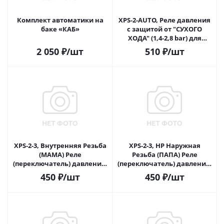
Комплект автоматики на
XPS-2-AUTO, Реле давления
баке «КАБ»
c защитой от "СУХОГО
ХОДА" (1,4-2,8 bar) для
насосов и станций
2 050
₽
/шт
510
₽
/шт
XPS-2-3, Внутренняя Резьба
XPS-2-3, НР Наружная
(МАМА) Реле
Резьба (ПАПА) Реле
(переключатель) давления,
(переключатель) давления,
(2,8-4,2 bar, класс электро
(2,8-4,2 bar)
450
₽
/шт
450
₽
/шт
защиты