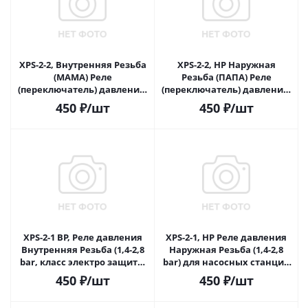
XPS-2-2, Внутренняя Резьба
XPS-2-2, НР Наружная
(МАМА) Реле
Резьба (ПАПА) Реле
(переключатель) давления,
(переключатель) давления,
(2,1-3,5 bar, класс электро
(2,1-3,5 bar)
450
₽
/шт
450
₽
/шт
защиты
XPS-2-1 ВР, Реле давления
XPS-2-1, НР Реле давления
Внутренняя Резьба (1,4-2,8
Наружная Резьба (1,4-2,8
bar, класс электро защиты
bar) для насосных станций
IP-20) для насосных
ATQB,ATCP,ATJET
450
₽
/шт
450
₽
/шт