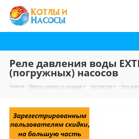
Реле давления воды EXTR
(погружных) насосов
Главная
-
Обвязка скважин и колодцев
-
Автоматика
-
Реле дав