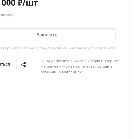
 000
₽
/шт
аличии
Заказать
жеры обязательно свяжутся с вами и уточнят условия заказа
Цена действительна только для интернет-
иться
магазина и может отличаться от цен в
розничных магазинах