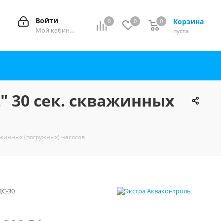
Войти
Корзина
0
0
0
0
Мой кабинет
пуста
2" 30 сек. скважинных
важинных (погружных) насосов
ДС-30