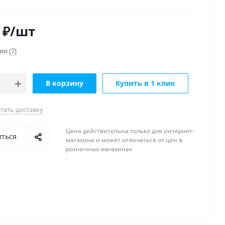
ная шина «земля-ноль»
ый монтаж и ввод проводов
₽
/шт
рсальная дверца левая/правая
чии
(7)
В корзину
Купить в 1 клик
тать доставку
Цена действительна только для интернет-
иться
магазина и может отличаться от цен в
розничных магазинах