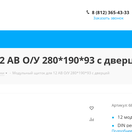
8 (812) 365-43-33
Заказать звонок
 АВ О/У 280*190*93 с двер
тки
-
Модульный щиток для 12 АВ О/У 280*190*93 с дверцей
Артикул:
6
12 мо
DIN ре
Подробне