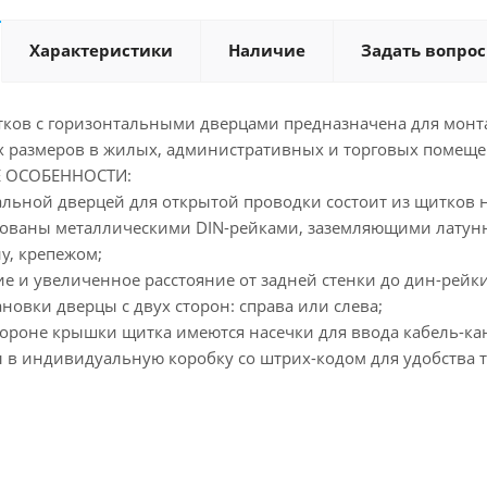
Характеристики
Наличие
Задать вопрос
тков с горизонтальными дверцами предназначена для монт
х размеров в жилых, административных и торговых помеще
 ОСОБЕННОСТИ:
альной дверцей для открытой проводки состоит из щитков на 
ованы металлическими DIN-рейками, заземляющими латун
у, крепежом;
е и увеличенное расстояние от задней стенки до дин-рейк
новки дверцы с двух сторон: справа или слева;
тороне крышки щитка имеются насечки для ввода кабель-ка
 в индивидуальную коробку со штрих-кодом для удобства т