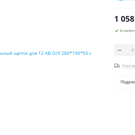
латун
удобн
1 058
униве
в нали
Рассчи
Подел