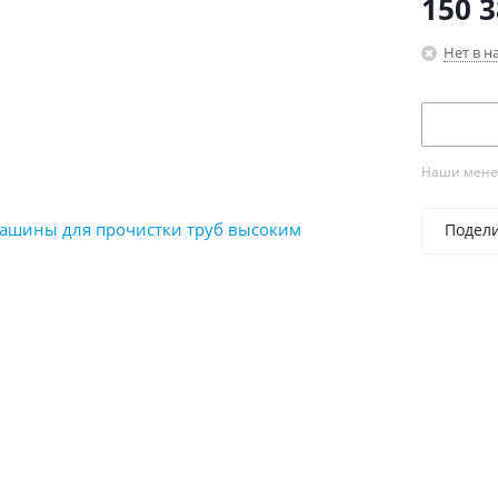
150 
Нет в н
Наши менед
Подел