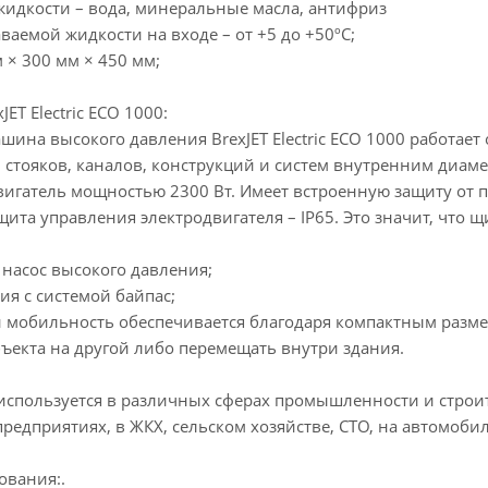
жидкости – вода, минеральные масла, антифриз
ваемой жидкости на входе – от +5 до +50ºС;
 × 300 мм × 450 мм;
ET Electric ECO 1000:
шина высокого давления BrexJET Electric ECO 1000 работает
, стояков, каналов, конструкций и систем внутренним диаме
игатель мощностью 2300 Вт. Имеет встроенную защиту от п
ита управления электродвигателя – IP65. Это значит, что
насос высокого давления;
ия с системой байпас;
 мобильность обеспечивается благодаря компактным размер
ъекта на другой либо перемещать внутри здания.
используется в различных сферах промышленности и строи
едприятиях, в ЖКХ, сельском хозяйстве, СТО, на автомоби
ования:.