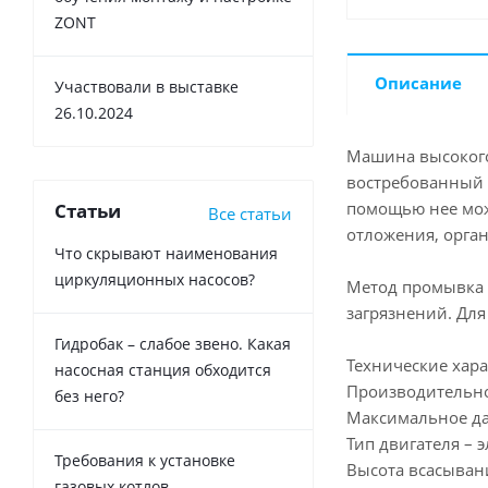
ZONT
Описание
Участвовали в выставке
26.10.2024
Машина высокого 
востребованный а
помощью нее мож
Статьи
Все статьи
отложения, орган
Что скрывают наименования
циркуляционных насосов?
Метод промывка 
загрязнений. Дл
Гидробак – слабое звено. Какая
Технические хара
насосная станция обходится
Производительно
без него?
Максимальное да
Тип двигателя – 
Требования к установке
Высота всасывани
газовых котлов