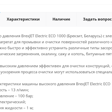
Характеристики
Наличие
Задать вопрос
давления BrexJET Electric ECO 1000 (Брекзит, Беларусь) с
грегат для промывки и очистки поверхностей различного н
но быстро и эффективно устранить различные типы засор
ические загрязнения, окалину, сажу и копоть, битумные пят
высоким давлением эффективен для очистки конструкций, 
я ускорения процесса очистки могут использоваться специ
ктеристики машины высокого давления BrexJET Electric ECO
сть – 13 л/мин;
вление – 100 бар;
электрический;
я жидкости – 1 м;