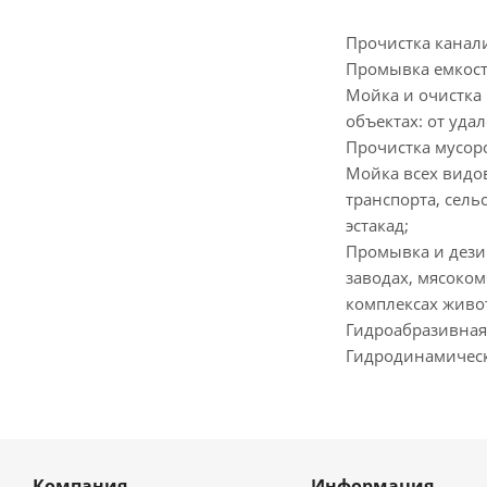
Прочистка канал
Промывка емкост
Мойка и очистка 
объектах: от уда
Прочистка мусор
Мойка всех видо
транспорта, сель
эстакад;
Промывка и дези
заводах, мясоком
комплексах живо
Гидроабразивная
Гидродинамическ
Компания
Информация