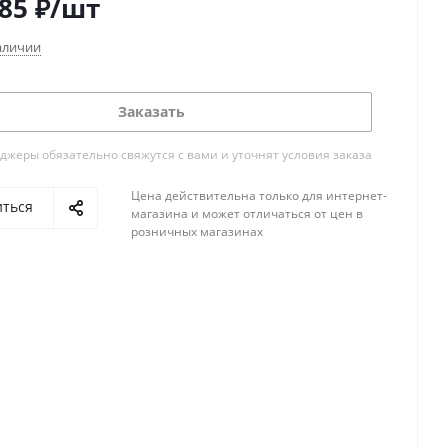
385
₽
/шт
аличии
Заказать
жеры обязательно свяжутся с вами и уточнят условия заказа
Цена действительна только для интернет-
иться
магазина и может отличаться от цен в
розничных магазинах