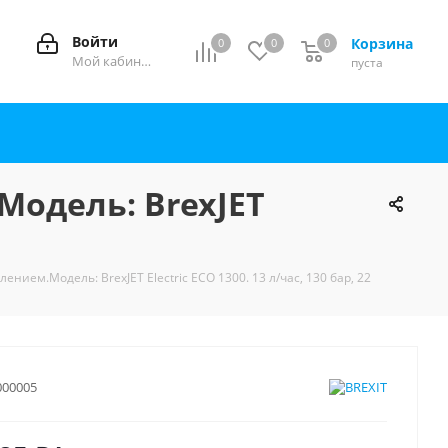
Войти
Корзина
0
0
0
0
Мой кабинет
пуста
одель: BrexJET
ием.Модель: BrexJET Electric ECO 1300. 13 л/час, 130 бар, 22
000005