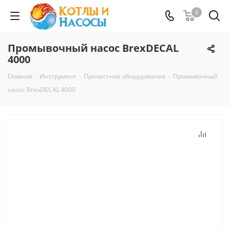
0
Промывочный насос BrexDECAL
4000
Главная
-
Инструмент
-
Прочистное оборудование
-
Промывочный
насос BrexDECAL 4000