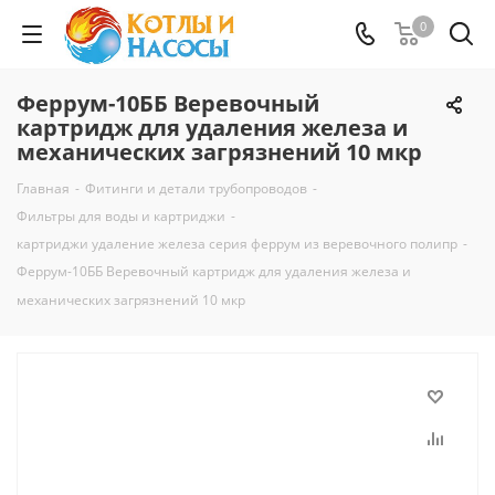
0
Феррум-10ББ Веревочный
картридж для удаления железа и
механических загрязнений 10 мкр
Главная
-
Фитинги и детали трубопроводов
-
Фильтры для воды и картриджи
-
картриджи удаление железа серия феррум из веревочного полипр
-
Феррум-10ББ Веревочный картридж для удаления железа и
механических загрязнений 10 мкр