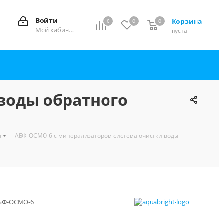
Войти
Корзина
0
0
0
0
Мой кабинет
пуста
воды обратного
м
-
АБФ-ОСМО-6 с минерализатором система очистки воды
БФ-ОСМО-6