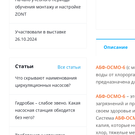
обучения монтажу и настройке
ZONT
Участвовали в выставке
26.10.2024
Описание
Статьи
Все статьи
АБФ-ОСМО-6
(с 
воды от хлорорга
Что скрывают наименования
предназначена дл
циркуляционных насосов?
АБФ-ОСМО-6
– э
Гидробак – слабое звено. Какая
загрязнений и пр
насосная станция обходится
своем здоровье и
без него?
Система
АБФ-ОС
калия, которые н
хлор, тяжелые ме