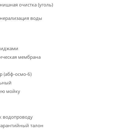
инишная очистка (уголь)
инерализация воды
триджами
ическая мембрана
 (абф-осмо-6)
льный
ую мойку
к водопроводу
гарантийный талон