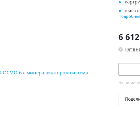
картри
высот
Подробне
6 ступ
рабоче
6 612
рабоча
произв
Нет в н
пласт
Наши менед
Подел