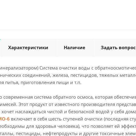
Характеристики
Наличие
Задать вопрос
минерализатором) Система очистки воды с обратноосмотич
нических соединений, железа, пестицидов, тяжелых металл
я питья, приготовления пищи и т.п.
то современная система обратного осмоса, которая обеспеч
имесей. Этот продукт от известного производителя представ
 хочет наслаждаться чистой и безопасной водой у себя дома
МО-6
включает в себя шесть ступеней очистки (последняя сту
еобходимы для здоровья человека), что позволяет ей эффек
таллы, пестициды, нефтепродукты и другие токсичные элеме