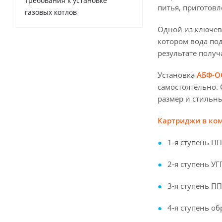
Требования к установке
питья, приготовл
газовых котлов
Одной из ключевы
котором вода под
результате получ
Установка
АБФ-О
самостоятельно.
размер и стильн
Картриджи в ко
1-я ступень П
2-я ступень У
3-я ступень П
4-я ступень о