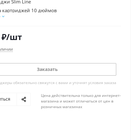
джи Slim Line
а картриджей 10 дюймов
е
еней очистки (с минерализатором)
е давление от 3 до 6 атм
₽
/шт
я температура +2°+35°С
одительность до 8 л/час
аличии
иковый накопительный бак
Заказать
жеры обязательно свяжутся с вами и уточнят условия заказа
Цена действительна только для интернет-
иться
магазина и может отличаться от цен в
розничных магазинах