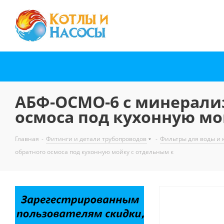
АБФ-ОСМО-6 с минерали
осмоса под кухонную мо
Главная
-
Фитинги и детали трубопроводов
-
Фильтры для воды и
обратного осмоса под кухонную мойку с отдельным к