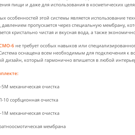
ения пищи и даже для использования в косметических целя
х особенностей этой системы является использование техн
 давлением пропускается через специальную мембрану, кот
ается кристально чистая и вкусная вода, а также экономич
СМО-6
не требует особых навыков или специализированног
 Система оснащена всем необходимым для подключения к во
ый дизайн, который гармонично впишется в любой интерье
мплекте:
П-5M механическая очистка
ГП-10 сорбционная очистка
П-1M механическая очистка
братноосмотическая мембрана