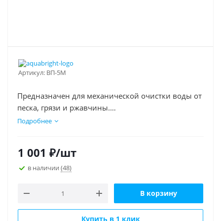
Артикул:
ВП-5М
Предназначен для механической очистки воды от
песка, грязи и ржавчины.
Рекомендуется для предварительной очистки
Подробнее
воды.
1 001
₽
/шт
в наличии
(48)
В корзину
Купить в 1 клик