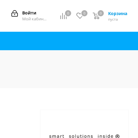
Войти
Корзина
0
0
0
0
Мой кабинет
пуста