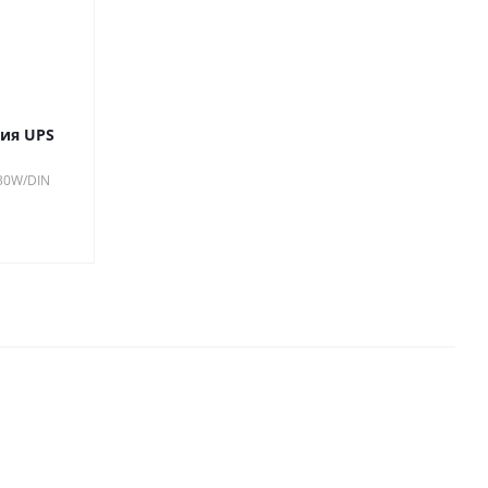
ния UPS
 30W/DIN