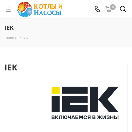
0
IEK
Главная
-
IEK
IEK