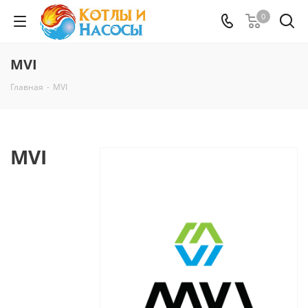
0
MVI
Главная
-
MVI
MVI