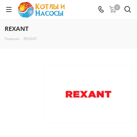
0
REXANT
Главная
-
REXANT