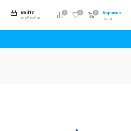
Войти
Корзина
0
0
0
0
Мой кабинет
пуста