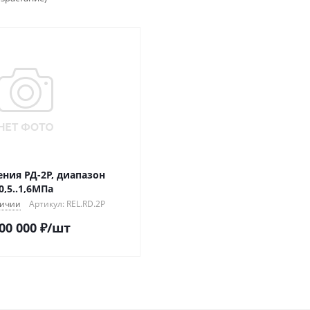
ения РД-2Р, диапазон
0,5..1,6МПа
личии
Артикул: REL.RD.2P
00 000
₽
/шт