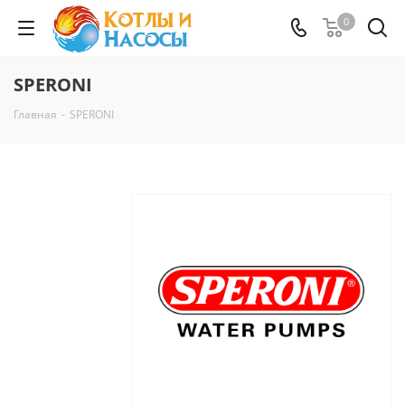
0
SPERONI
Главная
-
SPERONI