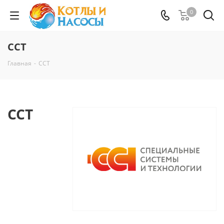
0
ССТ
Главная
-
ССТ
ССТ