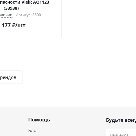
пасности VieiR AQ1123
(33938)
аличии
Артикул: 88001
 177
₽
/шт
брендов
Помощь
Будьте всег
Блог