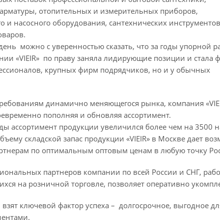
арматуры, отопительных и измерительных приборов,
о и насосного оборудования, сантехнических инструментов
оваров.
день можно с уверенностью сказать, что за годы упорной р
нии «VIEIR» по праву заняла лидирующие позиции и стала 
фессионалов, крупных фирм подрядчиков, но и у обычных
требованиям динамично меняющегося рынка, компания «VIE
оевременно пополняя и обновляя ассортимент.
ды ассортимент продукции увеличился более чем на 3500 
ъему складской запас продукции «VIEIR» в Москве дает во
ртнерам по оптимальным оптовым ценам в любую точку Ро
гиональных партнеров компании по всей России и СНГ, раб
хся на розничной торговле, позволяет оперативно укомпле
 взят ключевой фактор успеха – долгосрочное, выгодное дл
иентами.