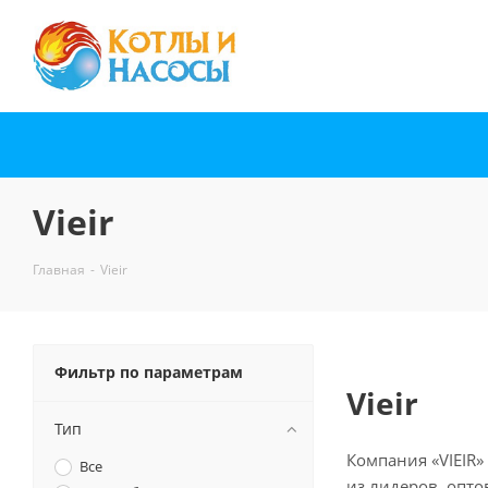
Vieir
Главная
-
Vieir
Фильтр по параметрам
Vieir
Тип
Компания «VIEIR»
Все
из лидеров опто