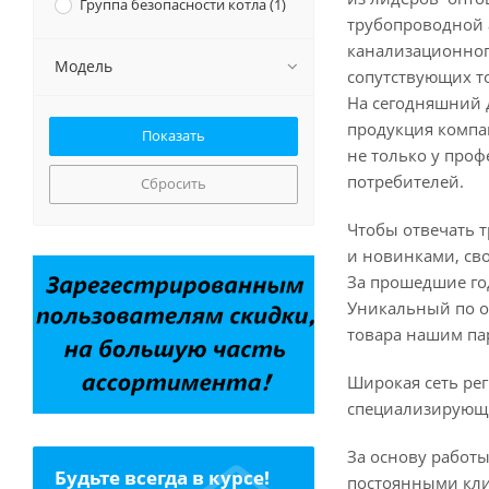
Группа безопасности котла (
1
)
трубопроводной 
канализационног
Модель
сопутствующих т
На сегодняшний 
продукция компа
не только у про
потребителей.
Сбросить
Чтобы отвечать 
и новинками, св
За прошедшие го
Уникальный по об
товара нашим па
Широкая сеть ре
специализирующи
За основу работы
Будьте всегда в курсе!
постоянными кл