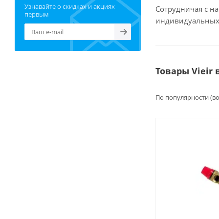
Узнавайте о скидках и акциях
Сотрудничая с на
первым
индивидуальных 
Товары Vieir
По популярности (в