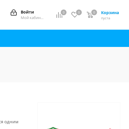
Войти
Корзина
0
0
0
0
Мой кабинет
пуста
тся одним