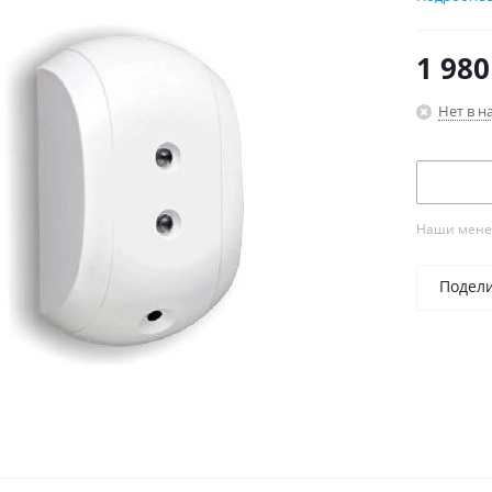
Извещате
микропр
1 980
- Дальнос
Нет в н
- Угол об
- Напряж
- Темпер
Наши менед
Подел