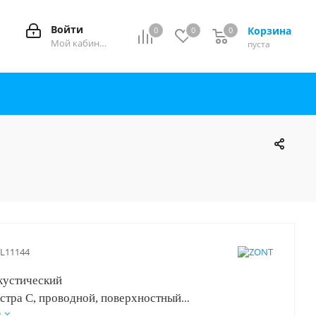
Войти
Корзина
0
0
0
0
Мой кабинет
пуста
L11144
кустический
стра С, проводной, поверхностный
е