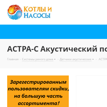
АСТРА-С Акустический 
Главная
-
Системы умного дома
-
Датчики акустические
-
АСТРА