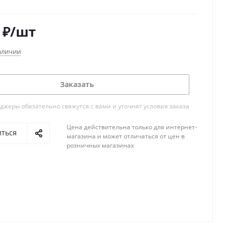
ль охранный акустический поверхностный
оцессорный
₽
/шт
ть - 6 м
аличии
зора - 90°
ение питания 7,5-15В
Заказать
атурный диапазон -10°С...+45°С
жеры обязательно свяжутся с вами и уточнят условия заказа
Цена действительна только для интернет-
иться
магазина и может отличаться от цен в
розничных магазинах