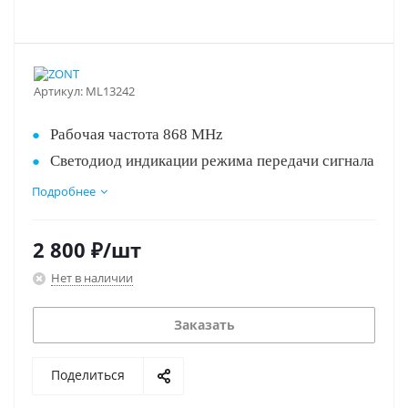
Артикул:
ML13242
Рабочая частота 868 МHz
Светодиод индикации режима передачи сигнала
Многоканальный помехозащищённый
Подробнее
радиотракт
Диалоговый код управления с шифрованием
2 800
₽
/шт
AES128
Нет в наличии
Работает до 12 месяцев от одной батарейки
Пользуйся с комфортом!
Заказать
Поделиться