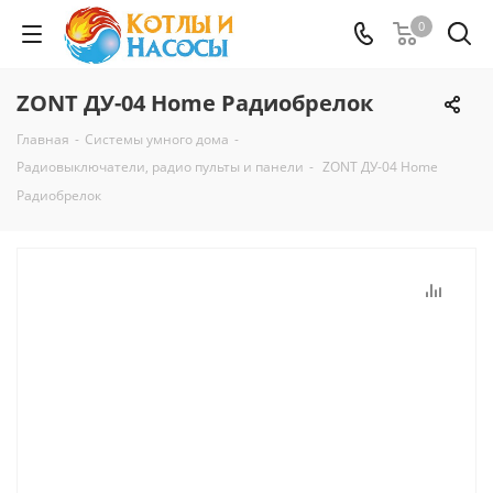
0
ZONT ДУ-04 Home Радиобрелок
Главная
-
Системы умного дома
-
Радиовыключатели, радио пульты и панели
-
ZONT ДУ-04 Home
Радиобрелок