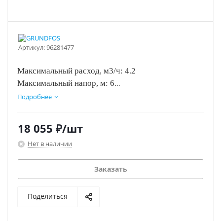
Артикул:
96281477
Максимальный расход, м3/ч: 4.2
Максимальный напор, м: 6
Монтажная длина, мм: 180
Подробнее
Напряжение питания, В: 1х230 В, 50 Гц
Размер присоединения: 1 1/2''
18 055
₽
/шт
Номинальный напор, м: 3.2
Нет в наличии
Качество воды: Чистая вода
Заказать
Поделиться