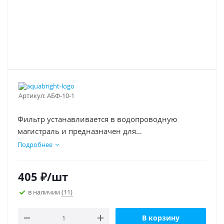
Артикул:
АБФ-10-1
Фильтр устанавливается в водопроводную
магистраль и предназначен для
очистки ХОЛОДНОЙ воды.
Подробнее
Эффективно задерживает различные примеси в
зависимости от установленного картриджа.
405
₽
/шт
Рекомендуется для предварительной очистки
воды.
в наличии
(11)
В корзину