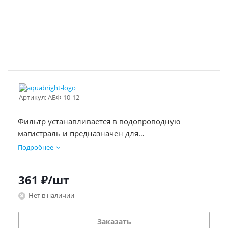
Артикул:
АБФ-10-12
Фильтр устанавливается в водопроводную
магистраль и предназначен для
очистки ХОЛОДНОЙ воды.Эффективно
Подробнее
задерживает различные примеси в зависимости
от установленного картриджа. Рекомендуется для
361
₽
/шт
предварительной очистки воды.
Нет в наличии
Заказать