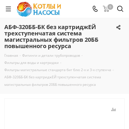
0
АБФ-320ББ-БК без картриджЕЙ
трехступенчатая система
магистральных фильтров 20ББ
повышенного ресурса
Главная
-
Фитинги и детали трубопроводов
-
Фильтры для воды и картриджи
-
Фильтры магистральные стандарта биг блю 2-х и 3-х ступенча
-
АБФ-320ББ-БК без картриджЕЙ трехступенчатая система
магистральных фильтров 20ББ повышенного ресурса