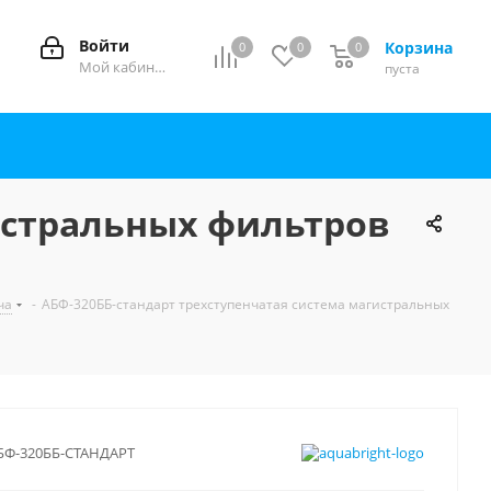
Войти
Корзина
0
0
0
0
Мой кабинет
пуста
истральных фильтров
ча
-
АБФ-320ББ-стандарт трехступенчатая система магистральных
БФ-320ББ-СТАНДАРТ