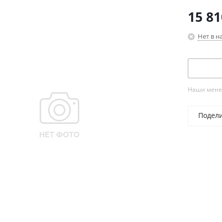
15 81
Нет в н
Наши менед
Подел