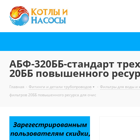
АБФ-320ББ-стандарт тре
20ББ повышенного ресур
Главная
-
Фитинги и детали трубопроводов
-
Фильтры для воды и
фильтров 20ББ повышенного ресурса для очис