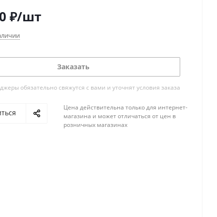
0
₽
/шт
аличии
Заказать
жеры обязательно свяжутся с вами и уточнят условия заказа
Цена действительна только для интернет-
иться
магазина и может отличаться от цен в
розничных магазинах