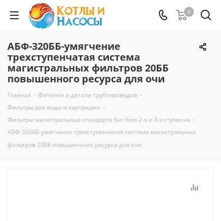
0
АБФ-320ББ-умягчение
трехступенчатая система
магистральных фильтров 20ББ
повышенного ресурса для очи
Главная
-
Фитинги и детали трубопроводов
-
Фильтры для воды и картриджи
-
Фильтры магистральные стандарта биг блю 2-х и 3-х ступенча
-
АБФ-320ББ-умягчение трехступенчатая система магистральных
фильтров 20ББ повышенного ресурса для очи