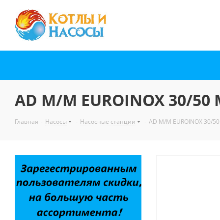
AD M/M EUROINOX 30/50 
Главная
-
Насосы
-
Насосные станции
-
AD M/M EUROINOX 30/50