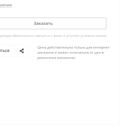
аличии
Заказать
жеры обязательно свяжутся с вами и уточнят условия заказа
Цена действительна только для интернет-
иться
магазина и может отличаться от цен в
розничных магазинах