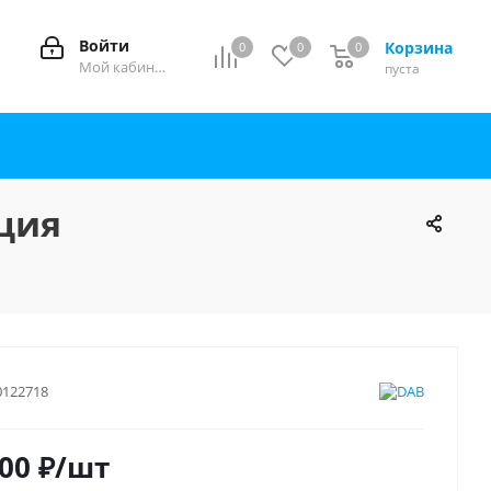
Войти
Корзина
0
0
0
0
Мой кабинет
пуста
нция
0122718
500
₽
/шт