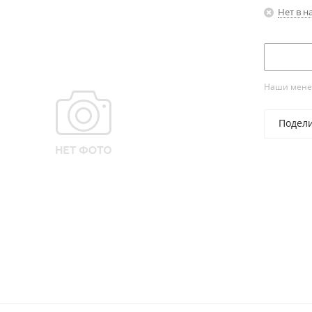
Нет в н
Наши менед
Подел