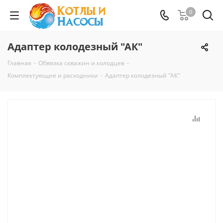
0
Адаптер колодезный "АК"
Главная
-
Обвязка скважин и колодцев
-
Комплектующие и расходники
-
Адаптер колодезный "АК"