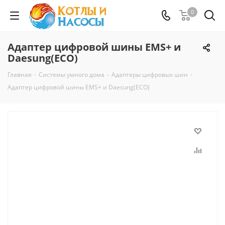
0
Адаптер цифровой шины EMS+ и
Daesung(ECO)
Главная
-
Системы умного дома
-
Адаптеры цифровых шин
-
Адаптер цифровой шины EMS+ и Daesung(ECO)