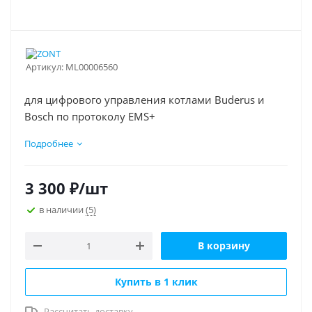
Артикул:
ML00006560
для цифрового управления котлами Buderus и
Bosch по протоколу EMS+
Подробнее
подходит для термостатов и контроллеров
ZONT
работает по K-Line и RS-485
3 300
₽
/шт
Внимание! Проверьте возможность работы котла
крепление навесное
в наличии
(5)
по цифровой шине
В корзину
Купить в 1 клик
Рассчитать доставку