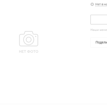
Нет в н
Наши менед
Подел