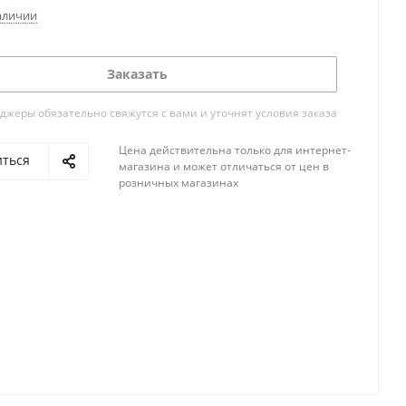
аличии
Заказать
жеры обязательно свяжутся с вами и уточнят условия заказа
Цена действительна только для интернет-
иться
магазина и может отличаться от цен в
розничных магазинах