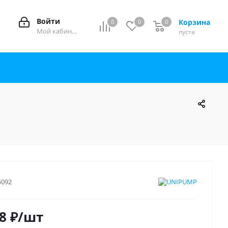
Войти
Корзина
0
0
0
0
Мой кабинет
пуста
5092
8
₽
/шт