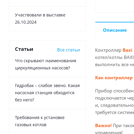
Участвовали в выставке
26.10.2024
Описание
Статьи
Все статьи
Контроллер
Baxi
котел/котлы BAXI
Что скрывают наименования
выполнить все н
циркуляционных насосов?
Как контроллер
Гидробак – слабое звено. Какая
Прибор способен 
насосная станция обходится
подключается че
без него?
и, следовательно
требуется систем
Требования к установке
газовых котлов
Важно!
При таком
управления!