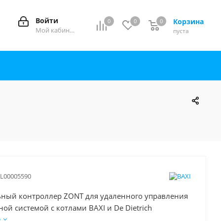
Войти
Корзина
0
0
0
0
Мой кабинет
пуста
L00005590
ный контроллер ZONT для удаленного управления
ой системой с котлами BAXI и De Dietrich
е