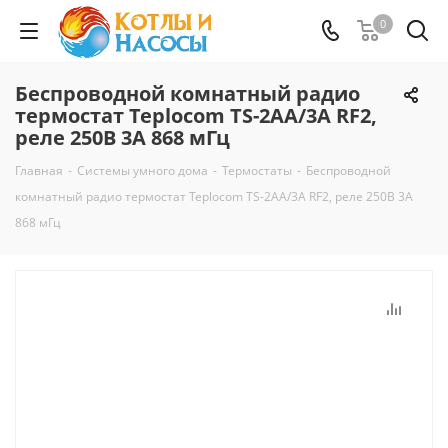
0
Беспроводной комнатный радио
термостат Teplocom TS-2AA/3A RF2,
реле 250В 3А 868 мГц
Главная
-
Системы умного дома
-
Термостаты
-
Беспроводной
комнатный радио термостат Teplocom TS-2AA/3A RF2, реле 250В 3А
868 мГц