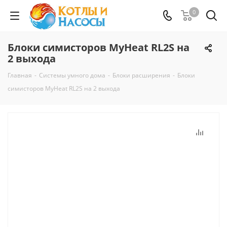
0
Блоки симисторов MyHeat RL2S на
2 выхода
Главная
-
Системы умного дома
-
Блоки расширения
-
Блоки
симисторов MyHeat RL2S на 2 выхода