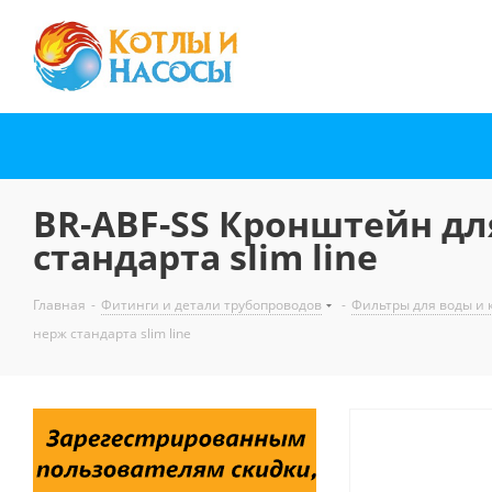
BR-ABF-SS Кронштейн дл
стандарта slim line
Главная
-
Фитинги и детали трубопроводов
-
Фильтры для воды и
нерж стандарта slim line