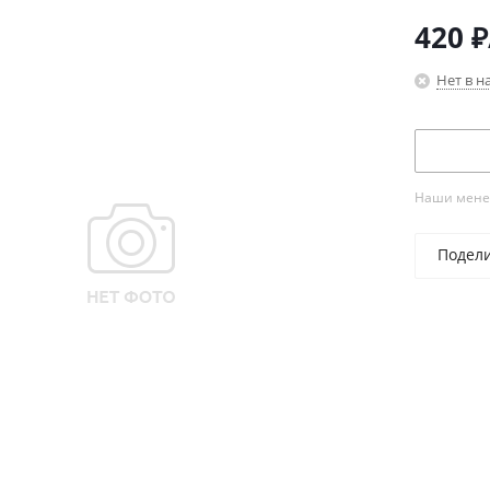
420
₽
Нет в н
Наши менед
Подел