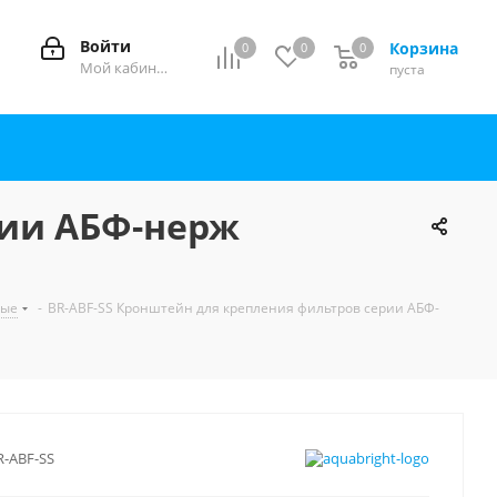
Войти
Корзина
0
0
0
0
Мой кабинет
пуста
рии АБФ-нерж
ные
-
BR-ABF-SS Кронштейн для крепления фильтров серии АБФ-
R-ABF-SS