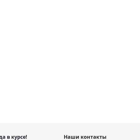
5м)
Комплект подключения насосной станции 1"
Нет в наличии
1 120
₽
/шт
да в курсе!
Наши контакты