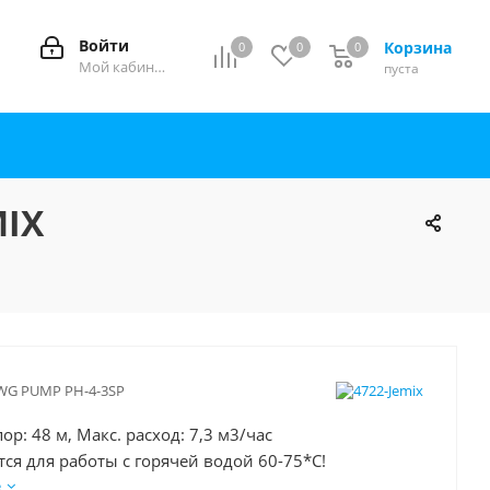
Войти
Корзина
0
0
0
0
Мой кабинет
пуста
MIX
WG PUMP PH-4-3SP
ор: 48 м, Макс. расход: 7,3 м3/час
тся для работы с горячей водой 60-75*C!
е