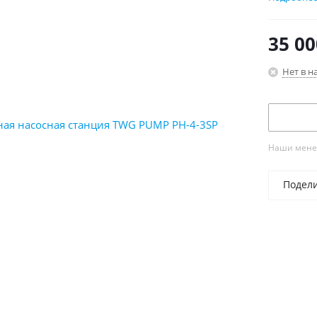
35 00
Нет в н
Наши менед
Подел