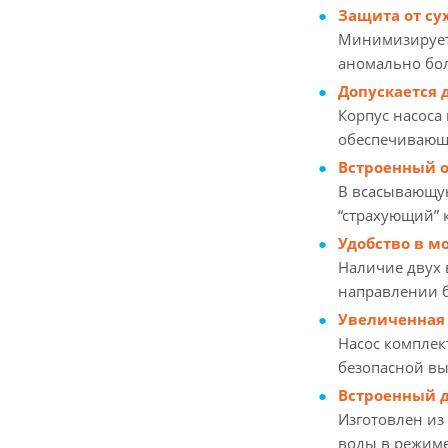
Защита от су
Минимизирует 
аномально бол
Допускается 
Корпус насоса
обеспечивающ
Встроенный о
В всасывающу
“страхующий” 
Удобство в м
Наличие двух 
направлении 
Увеличенная 
Насос комплек
безопасной вы
Встроенный д
Изготовлен из
воды в режим