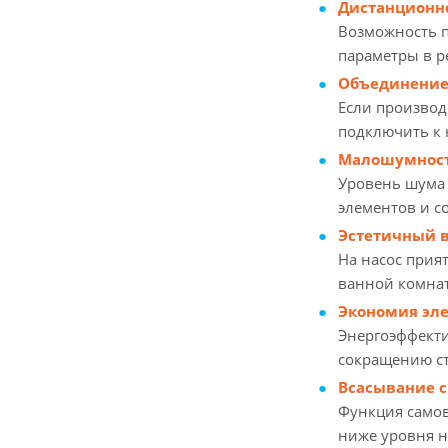
Дистанционн
Возможность п
параметры в р
Объединение 
Если производ
подключить к 
Малошумност
Уровень шума
элементов и с
Эстетичный 
На насос прия
ванной комнат
Экономия эле
Энергоэффекти
сокращению ст
Всасывание с
Функция самов
ниже уровня н