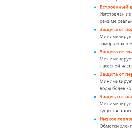
Встроенный 
Изготовлен из
режиме реаль
Защита от п
Минимизирует 
заморозках в 
Защита от за
Минимизирует 
насосной част
Защита от пе
Минимизирует 
воды более 7
Защита от вы
Минимизирует 
существенном
Низкое тепл
Обмотки элект