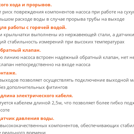
хого хода и прорывов.
риск повреждения компонентов насоса при работе на сухую 
ьшом расходе воды в случае прорыва трубы на выходе
для работы с горячей водой.
 и крыльчатки выполнены из нержавеющей стали, а датчики
ий стабильность измерений при высоких температурах
братный клапан.
ю линию насоса встроен надёжный обратный клапан, нет 
клапан непосредственно на входе насоса
онтаже.
выходов позволяет осуществлять подключение выходной ма
без дополнительных фитингов
длина электрического кабеля.
туется кабелем длиной 2,5м, что позволяет более гибко по
соте
атчик давления воды.
 высококачественных компонентов, обеспечивающих стаби
е реального времени