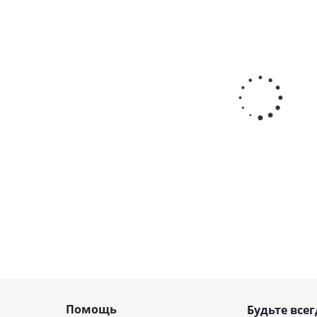
 всасывающий д.25 мм армирован ПВХ спиралью белый (2
Нет в наличии
2 404
₽
/шт
Помощь
Будьте всег