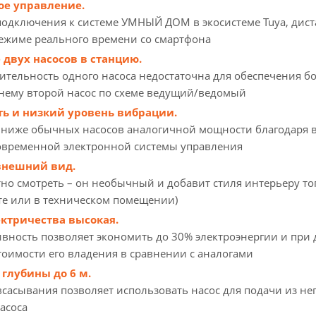
ое управление.
одключения к системе УМНЫЙ ДОМ в экосистеме Tuya, дист
ежиме реального времени со смартфона
двух насосов в станцию.
ительность одного насоса недостаточна для обеспечения б
нему второй насос по схеме ведущий/ведомый
ь и низкий уровень вибрации.
 ниже обычных насосов аналогичной мощности благодаря
овременной электронной системы управления
внешний вид.
тно смотреть – он необычный и добавит стиля интерьеру тог
е или в техническом помещении)
ктричества высокая.
вность позволяет экономить до 30% электроэнергии и при 
оимости его владения в сравнении с аналогами
 глубины до 6 м.
сасывания позволяет использовать насос для подачи из н
асоса