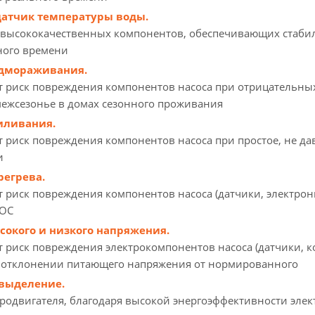
датчик температуры воды.
 высококачественных компонентов, обеспечивающих стаби
ного времени
одмораживания.
риск повреждения компонентов насоса при отрицательных 
межсезонье в домах сезонного проживания
иливания.
риск повреждения компонентов насоса при простое, не дав
и
регрева.
риск повреждения компонентов насоса (датчики, электронн
5ОС
сокого и низкого напряжения.
риск повреждения электрокомпонентов насоса (датчики, ко
 отклонении питающего напряжения от нормированного
овыделение.
родвигателя, благодаря высокой энергоэффективности элек