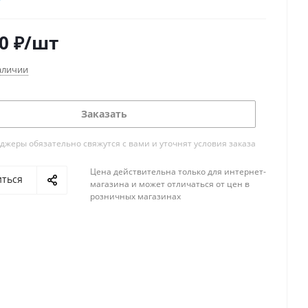
0
₽
/шт
аличии
Заказать
жеры обязательно свяжутся с вами и уточнят условия заказа
Цена действительна только для интернет-
иться
магазина и может отличаться от цен в
розничных магазинах