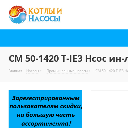
CM 50-1420 T-IE3 Нсос и
Главная
-
Насосы
-
Промышленные насосы
-
CM 50-1420 T-IE3 