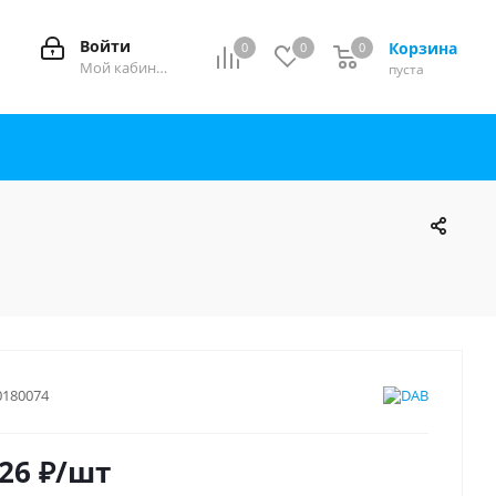
Войти
Корзина
0
0
0
0
Мой кабинет
пуста
0180074
426
₽
/шт