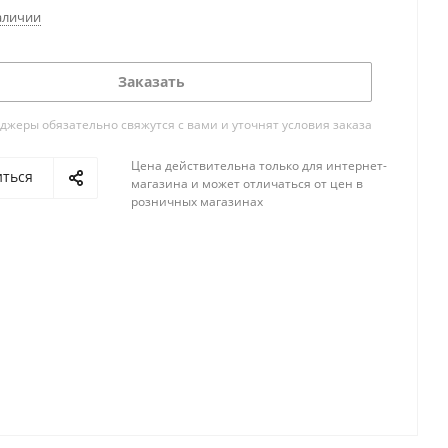
аличии
Заказать
жеры обязательно свяжутся с вами и уточнят условия заказа
Цена действительна только для интернет-
иться
магазина и может отличаться от цен в
розничных магазинах