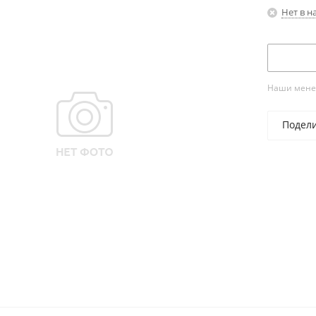
Нет в н
Наши менед
Подел